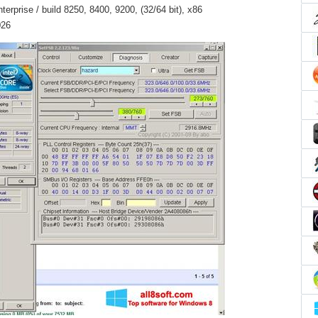
erprise / build 8250, 8400, 9200, (32/64 bit), x86
026