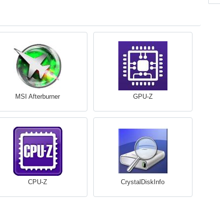
MSI Afterburner
GPU-Z
CPU-Z
CrystalDiskInfo