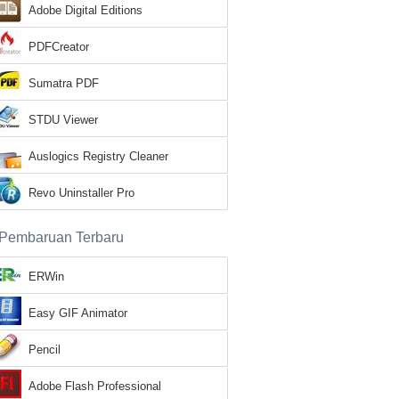
Adobe Digital Editions
PDFCreator
Sumatra PDF
STDU Viewer
Auslogics Registry Cleaner
Revo Uninstaller Pro
Pembaruan Terbaru
ERWin
Easy GIF Animator
Pencil
Adobe Flash Professional