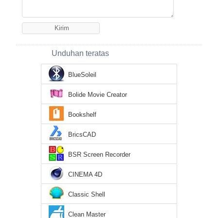
Unduhan teratas
BlueSoleil
Bolide Movie Creator
Bookshelf
BricsCAD
BSR Screen Recorder
CINEMA 4D
Classic Shell
Clean Master