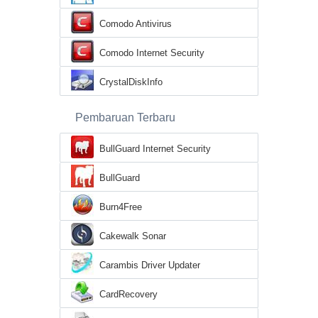
Comodo Antivirus
Comodo Internet Security
CrystalDiskInfo
Pembaruan Terbaru
BullGuard Internet Security
BullGuard
Burn4Free
Cakewalk Sonar
Carambis Driver Updater
CardRecovery