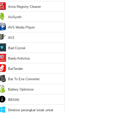
Avira Registry Cleaner
AviSynth
AVS Media Player
AVZ
Bad Crystal
Baidu Antivirus
BarTender
Bat To Exe Converter
Battery Optimizer
BBSAK
Direktori perangkat lunak untuk