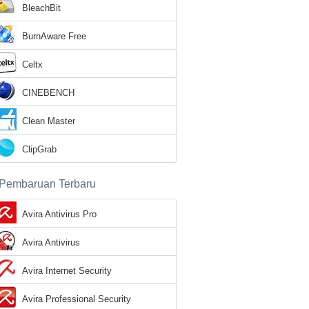
BleachBit
BurnAware Free
Celtx
CINEBENCH
Clean Master
ClipGrab
Pembaruan Terbaru
Avira Antivirus Pro
Avira Antivirus
Avira Internet Security
Avira Professional Security